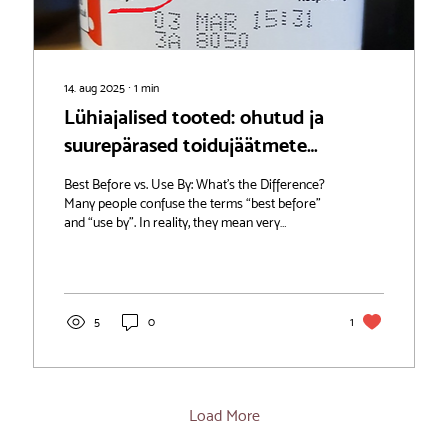
14. aug 2025
∙
1
min
Lühiajalised tooted: ohutud ja
suurepärased toidujäätmete
vähendamiseks
Best Before vs. Use By: What’s the Difference?
Many people confuse the terms “best before”
and “use by”. In reality, they mean very
different things
5
0
1
Load More