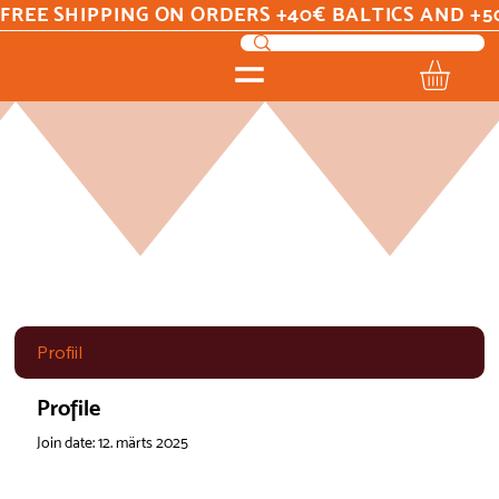
FREE SHIPPING ON ORDERS +40€ BALTICS AND +5
Profiil
Profile
Join date: 12. märts 2025