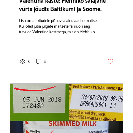
Valentina kaste: Mehhiko salajane
vürts jõudis Baltikumi ja Soome.
Lisa oma toitudele põnev ja ainulaadne maitse.
Kui oled juba julgete maitsete fänn, on aeg
tutvuda Valentina kastmega, mis on Mehhiko...
5
0