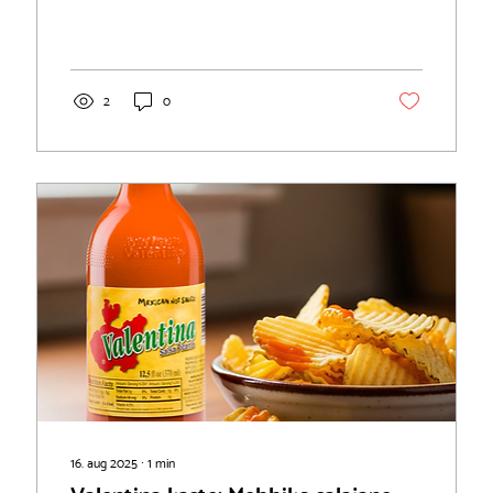
täiuslik...
2
0
16. aug 2025
∙
1
min