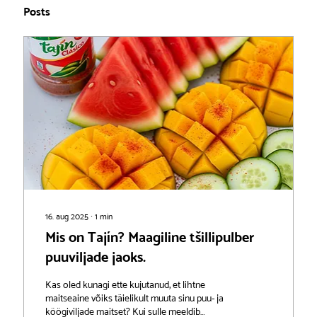
Posts
16. aug 2025
∙
1
min
Mis on Tajín? Maagiline tšillipulber
puuviljade jaoks.
Kas oled kunagi ette kujutanud, et lihtne
maitseaine võiks täielikult muuta sinu puu- ja
köögiviljade maitset? Kui sulle meeldib