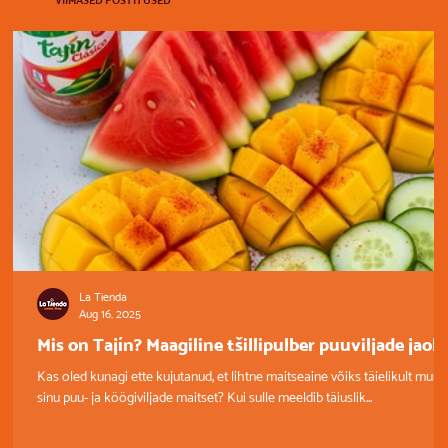
La Tienda
Aug 16, 2025
Mis on Tajín? Maagiline tšillipulber puuviljade jaoks
Kas oled kunagi ette kujutanud, et lihtne maitseaine võiks täielikult muut
sinu puu- ja köögiviljade maitset? Kui sulle meeldib täiuslik...