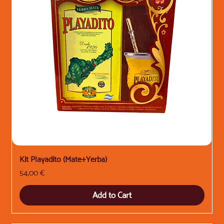
Kit Playadito (Mate+Yerba)
Price
54,00 €
Add to Cart