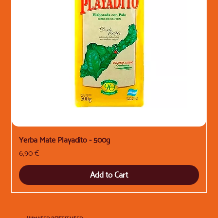
Yerba Mate Playadito - 500g
Price
6,90 €
Add to Cart
VIIMASED POSTITUSED