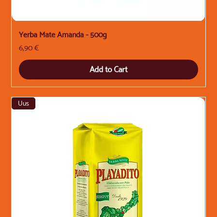
Yerba Mate Amanda - 500g
Price
6,90 €
Add to Cart
Uus