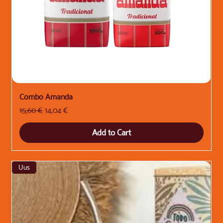
Combo Amanda
Regular Price
Sale Price
15,60 €
14,04 €
Add to Cart
Uus