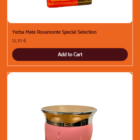
Yerba Mate Rosamonte Special Selection
Price
12,70 €
Add to Cart