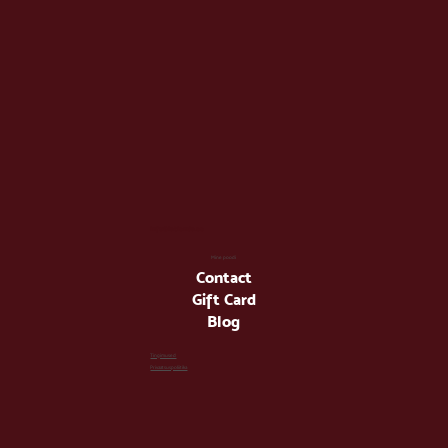
info@latienda.ee
Mine poodi
Contact
Gift Card
Blog
Tingimused
Privaatsuspoliitika