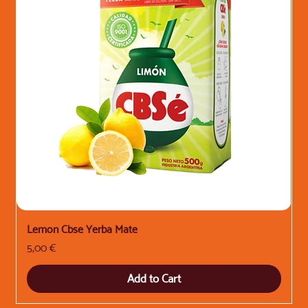
Lemon Cbse Yerba Mate
Price
5,00 €
Add to Cart