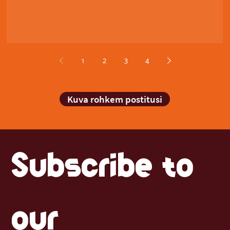
1
2
3
4
Kuva rohkem postitusi
Subscribe to 
our 