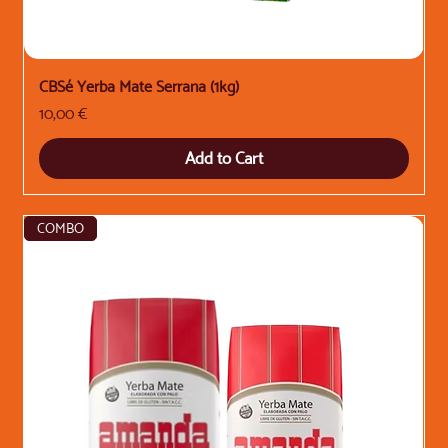
CBSé Yerba Mate Serrana (1kg)
Price
10,00 €
Add to Cart
COMBO