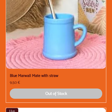
Blue Marwall Mate with straw
Price
9,50 €
Out of Stock
Uus