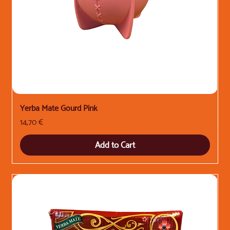
Yerba Mate Gourd Pink
Price
14,70 €
Add to Cart