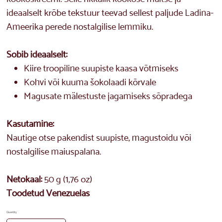
ideaalselt krõbe tekstuur teevad sellest paljude Ladina-
Ameerika perede nostalgilise lemmiku.
Sobib ideaalselt:
Kiire troopiline suupiste kaasa võtmiseks
Kohvi või kuuma šokolaadi kõrvale
Magusate mälestuste jagamiseks sõpradega
Kasutamine:
Nautige otse pakendist suupiste, magustoidu või
nostalgilise maiuspalana.
Netokaal:
50 g (1,76 oz)
Toodetud Venezuelas
Quantity