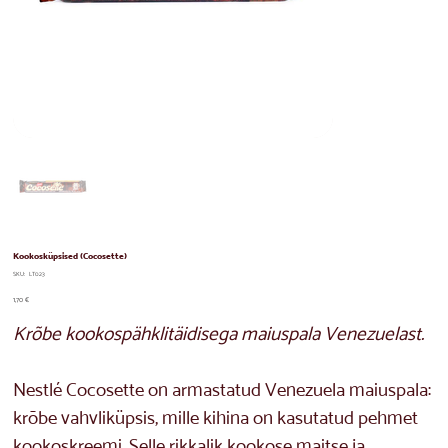
Kookosküpsised (Cocosette)
SKU
SKU:
LT023
LT023
Price
1,70 €
Krõbe kookospähklitäidisega maiuspala Venezuelast.
Nestlé Cocosette on armastatud Venezuela maiuspala:
krõbe vahvliküpsis, mille kihina on kasutatud pehmet
kookoskreemi. Selle rikkalik kookose maitse ja