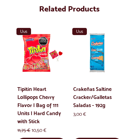
Related Products
Uus
Uus
Tipitin Heart
Crakeñas Saltine
Lollipops Cherry
Cracker/Galletas
Flavor | Bag of 111
Saladas - 192g
Units | Hard Candy
Price
3,00 €
with Stick
Regular Price
Sale Price
11,75 €
10,50 €