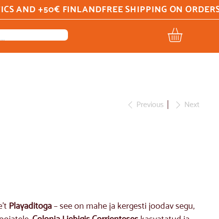
Previous
Next
e't
Playaditoga
– see on mahe ja kergesti joodav segu,
joojatele.
Colonia Liebigis Corrienteses
kasvatatud ja