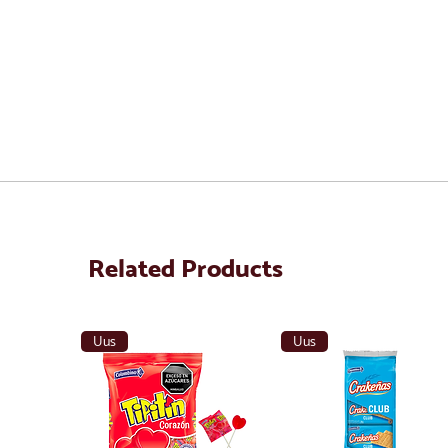
Related Products
Uus
Uus