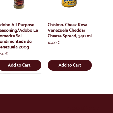
dobo All Purpose
Chísimo. Cheez Kesa
easoning/Adobo La
Venezuela Cheddar
omadre Sal
Cheese Spread, 340 ml
ondimentada de
Price
10,00 €
enezuela 200g
rice
,50 €
Add to Cart
Add to Cart
info@latienda.