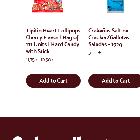
Tipitin Heart Lollipops
Crakeñas Saltine
Cherry Flavor | Bag of
Cracker/Galletas
111 Units | Hard Candy
Saladas - 192g
with Stick
Price
3,00 €
Regular Price
Sale Price
11,75 €
10,50 €
Add to Cart
Add to Cart