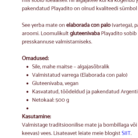
pakendatud Playadito on olnud kvaliteedi sümbol a
See yerba mate on
elaborada con palo
(vartega), 
aroomi. Loomulikult
gluteenivaba
Playadito sobib 
presskannuse valmistamiseks.
Omadused:
Sile, mahe maitse – algajasõbralik
Valmistatud varrega (Elaborada con palo)
Gluteenivaba, vegan
Kasvatatud, töödeldud ja pakendatud Argent
Netokaal: 500 g
Kasutamine:
Valmistage traditsioonilise mate ja bombillaga v
keevas) vees. Lisateavet leiate meie blogist
SIIT
.