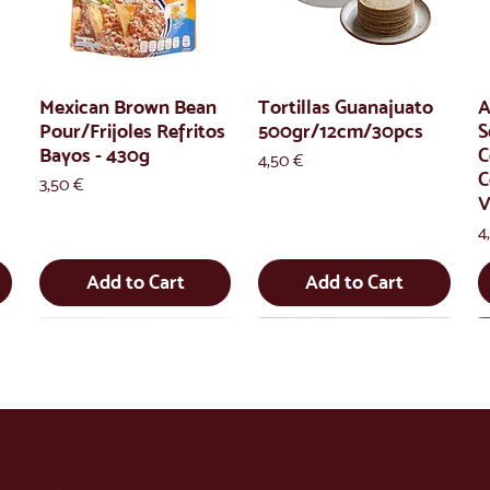
Mexican Brown Bean
Tortillas Guanajuato
A
Pour/Frijoles Refritos
500gr/12cm/30pcs
S
Bayos - 430g
C
Price
4,50 €
C
Price
3,50 €
V
P
4
Add to Cart
Add to Cart