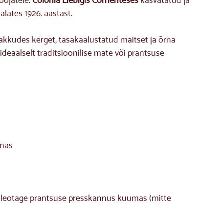
lates 1926. aastast.
pakkudes kerget, tasakaalustatud maitset ja õrna
ideaalselt traditsioonilise mate või prantsuse
inas
õi leotage prantsuse presskannus kuumas (mitte