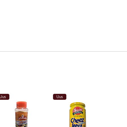
Uus
Uus