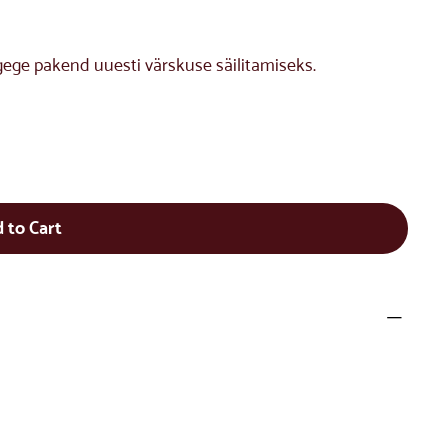
gege pakend uuesti värskuse säilitamiseks.
 to Cart