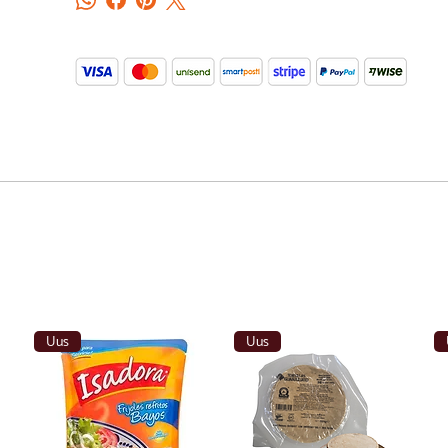
Uus
Uus