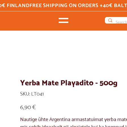
0€ FINLAND
Yerba Mate Playadito - 500g
SKU
SKU:
LT041
LT041
Price
6,90 €
Nautige ühte Argentina armastatuimat yerba mat
mis sobib ideaalselt nii algajatele kui ka kogenud 